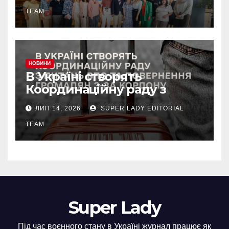
сміливих. Рішення нового
часу», який об’єднав
TEAM
лідерів українського
бізнесу
НОВИНИ
В Україні створять
Координаційну раду з
питань ВПО та
ЛИП 14, 2026
SUPER LADY EDITORIAL
добровільного повернення
громадян з-за кордону.
TEAM
Super Lady
Під час воєнного стану в Україні журнал працює як