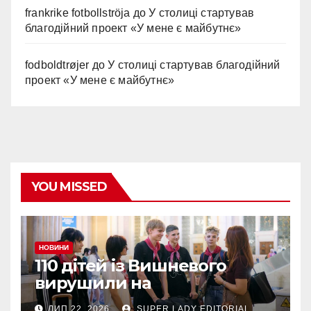
frankrike fotbollströja
до
У столиці стартував
благодійний проект «У мене є майбутнє»
fodboldtrøjer
до
У столиці стартував благодійний
проект «У мене є майбутнє»
YOU MISSED
НОВИНИ
110 дітей із Вишневого
вирушили на
оздоровлення до
ЛИП 22, 2026
SUPER LADY EDITORIAL