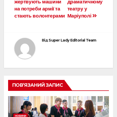
жертвують машини
драматичному
на потреби армії та
театру у
стають волонтерами
Маріуполі
Від
Super Lady Editorial Team
ПОВ’ЯЗАНИЙ ЗАПИС
НОВИНИ