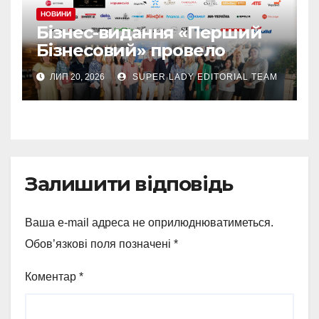
НОВИНИ
Бізнес-видання «Перший
Бізнесовий» провело
бізнес-бранч «Економіка
ЛИП 20, 2026
SUPER LADY EDITORIAL TEAM
сміливих. Рішення нового
часу», який об’єднав
лідерів українського
бізнесу
Залишити відповідь
Ваша e-mail адреса не оприлюднюватиметься.
Обов’язкові поля позначені
*
Коментар
*