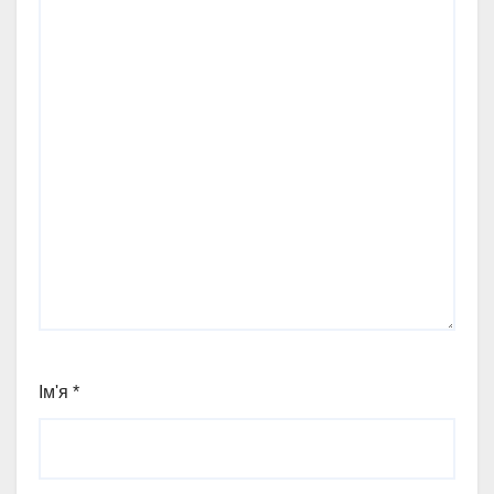
Ім'я
*