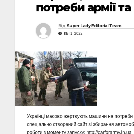
потреби армії т
Від
Super Lady Editorial Team
КВІ 1, 2022
Українці масово жертвують машини на потреби а
спеціально створений сайт зі збирання автомоб
роботи з моменту запуску: http://carforarmy.in.ua