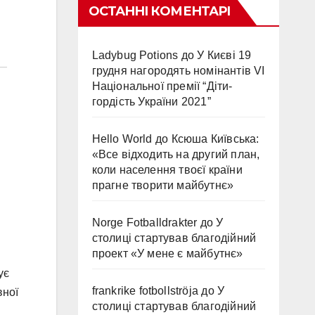
ОСТАННІ КОМЕНТАРІ
Ladybug Potions
до
У Києві 19
грудня нагородять номінантів VI
Національної премії “Діти-
гордість України 2021”
Hello World
до
Ксюша Київська:
«Все відходить на другий план,
коли населення твоєї країни
прагне творити майбутнє»
Norge Fotballdrakter
до
У
столиці стартував благодійний
проект «У мене є майбутнє»
ує
frankrike fotbollströja
до
У
вної
столиці стартував благодійний