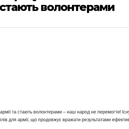
а стають волонтерами
рмії та стають волонтерами – наш народ не перемогти! Існ
ілів для армії, що продовжує вражати результатами ефекти