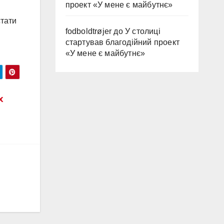
проект «У мене є майбутнє»
стати
fodboldtrøjer
до
У столиці
стартував благодійний проект
«У мене є майбутнє»
х