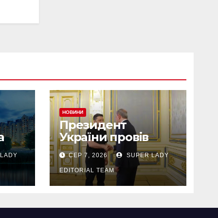
НОВИНИ
Президент
а
України провів
зустріч із міністром
LADY
СЕР 7, 2026
SUPER LADY
сово
закордонних справ
з
Азербайджану
EDITORIAL TEAM
Джейхуном
Байрамовим