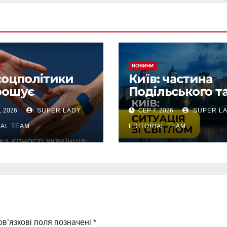
НОВИНИ
соцполітики
Київ: частина
рошує
Подільського т
учитися до
Оболонського
, 2026
SUPER LADY
СЕР 7, 2026
SUPER L
сультацій
районів тимчас
без світла чере
IAL TEAM
EDITORIAL TEAM
аварію
в’язкові поля позначені
*