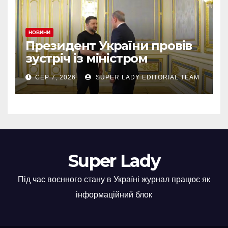
НОВИНИ
Президент України провів
зустріч із міністром
закордонних справ
СЕР 7, 2026
SUPER LADY EDITORIAL TEAM
Азербайджану Джейхуном
Байрамовим
Super Lady
Під час воєнного стану в Україні журнал працює як
інформаційний блок