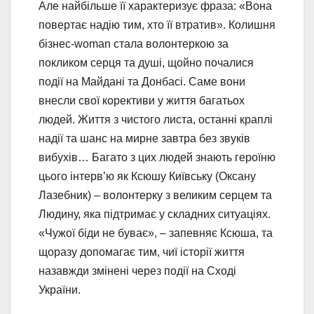
Але найбільше її характеризує фраза: «Вона
повертає надію тим, хто її втратив». Колишня
бізнес-woman стала волонтеркою за
покликом серця та душі, щойно почалися
події на Майдані та Донбасі. Саме вони
внесли свої корективи у життя багатьох
людей. Життя з чистого листа, останні краплі
надії та шанс на мирне завтра без звуків
вибухів… Багато з цих людей знають героїню
цього інтерв’ю як Ксюшу Київську (Оксану
Лазебник) – волонтерку з великим серцем та
Людину, яка підтримає у складних ситуаціях.
«Чужої біди не буває», – запевняє Ксюша, та
щоразу допомагає тим, чиї історії життя
назавжди змінені через події на Сході
України.