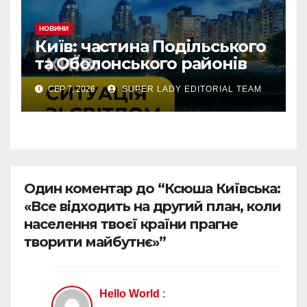
НОВИНИ
Київ: частина Подільського
та Оболонського районів
тимчасово без світла через
СЕР 7, 2026
SUPER LADY EDITORIAL TEAM
аварію
Один коментар до “Ксюша Київська:
«Все відходить на другий план, коли
населення твоєї країни прагне
творити майбутнє»”
Hello World
: