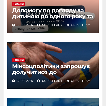
НОВИНИ
Допомогу по догляду за
дитиною до одного року та
«єЯсла» можна отримувати
СЕР 7, 2026
SUPER LADY EDITORIAL TEAM
на спеціальний рахунок
«Турбота про дитину» у
межах «Дія.Картки
НОВИНИ
Мінсоцполітики запрошує
долучитися до
консультацій
СЕР 7, 2026
SUPER LADY EDITORIAL TEAM