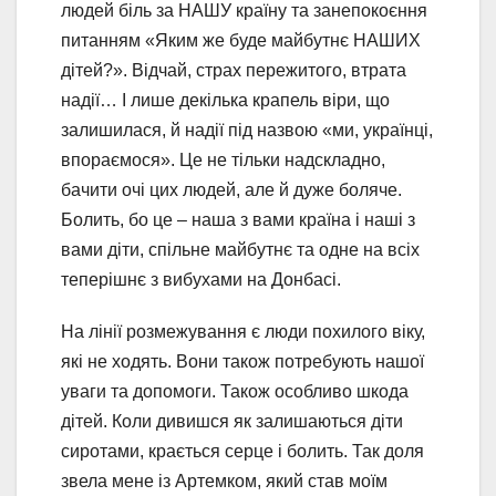
людей біль за НАШУ країну та занепокоєння
питанням «Яким же буде майбутнє НАШИХ
дітей?». Відчай, страх пережитого, втрата
надії… І лише декілька крапель віри, що
залишилася, й надії під назвою «ми, українці,
впораємося». Це не тільки надскладно,
бачити очі цих людей, але й дуже боляче.
Болить, бо це – наша з вами країна і наші з
вами діти, спільне майбутнє та одне на всіх
теперішнє з вибухами на Донбасі.
На лінії розмежування є люди похилого віку,
які не ходять. Вони також потребують нашої
уваги та допомоги. Також особливо шкода
дітей. Коли дивишся як залишаються діти
сиротами, крається серце і болить. Так доля
звела мене із Артемком, який став моїм