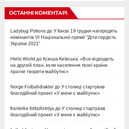
ОСТАННІ КОМЕНТАРІ
Ladybug Potions
до
У Києві 19 грудня нагородять
номінантів VI Національної премії “Діти-гордість
України 2021”
Hello World
до
Ксюша Київська: «Все відходить
на другий план, коли населення твоєї країни
прагне творити майбутнє»
Norge Fotballdrakter
до
У столиці стартував
благодійний проект «У мене є майбутнє»
frankrike fotbollströja
до
У столиці стартував
благодійний проект «У мене є майбутнє»