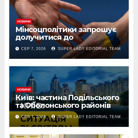
НОВИНИ
Мінсоцполітики запрошує
долучитися до
консультацій
СЕР 7, 2026
SUPER LADY EDITORIAL TEAM
НОВИНИ
Київ: частина Подільського
та Оболонського районів
тимчасово без світла через
СЕР 7, 2026
SUPER LADY EDITORIAL TEAM
аварію