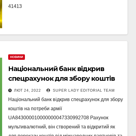
41413
НОВИНИ
Національний банк відкрив
спецрахунок для збору коштів
на потреби армії
ЛЮТ 24, 2022
SUPER LADY EDITORIAL TEAM
Національний банк відкрив спецрахунок для збору
коштів на потреби армії
UA843000010000000047330992708 Рахунок
мультивалютний, він створений та відкритий як
для переказу коштів від міжнародних партнерів та