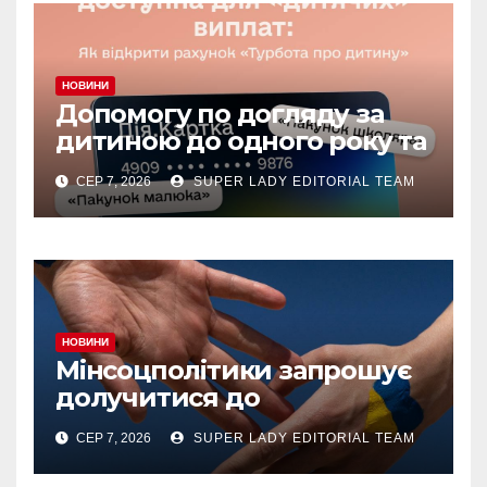
НОВИНИ
Допомогу по догляду за
дитиною до одного року та
«єЯсла» можна отримувати
СЕР 7, 2026
SUPER LADY EDITORIAL TEAM
на спеціальний рахунок
«Турбота про дитину» у
межах «Дія.Картки
НОВИНИ
Мінсоцполітики запрошує
долучитися до
консультацій
СЕР 7, 2026
SUPER LADY EDITORIAL TEAM