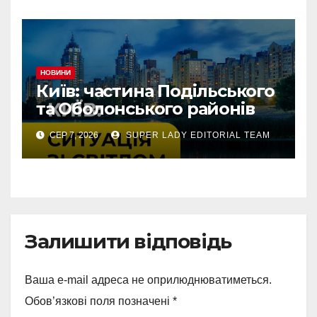
НОВИНИ
Київ: частина Подільського
та Оболонського районів
тимчасово без світла через
СЕР 7, 2026
SUPER LADY EDITORIAL TEAM
аварію
Залишити відповідь
Ваша e-mail адреса не оприлюднюватиметься.
Обов’язкові поля позначені
*