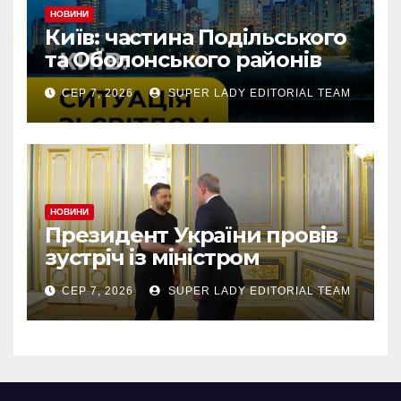
НОВИНИ
Київ: частина Подільського
та Оболонського районів
тимчасово без світла через
СЕР 7, 2026
SUPER LADY EDITORIAL TEAM
аварію
НОВИНИ
Президент України провів
зустріч із міністром
закордонних справ
СЕР 7, 2026
SUPER LADY EDITORIAL TEAM
Азербайджану Джейхуном
Байрамовим