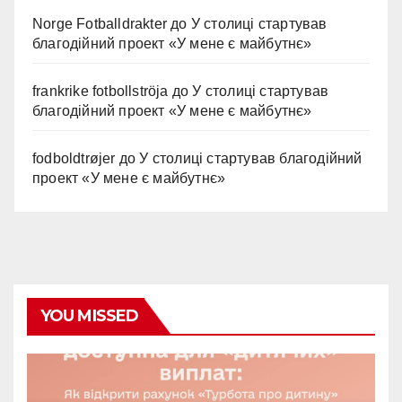
Norge Fotballdrakter
до
У столиці стартував
благодійний проект «У мене є майбутнє»
frankrike fotbollströja
до
У столиці стартував
благодійний проект «У мене є майбутнє»
fodboldtrøjer
до
У столиці стартував благодійний
проект «У мене є майбутнє»
YOU MISSED