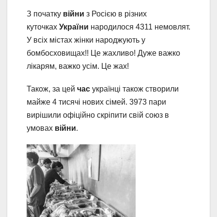
З початку
війни
з Росією в різних
куточках
України
народилося 4311 немовлят.
У всіх містах жінки народжують у
бомбосховищах!! Це жахливо! Дуже важко
лікарям, важко усім. Це жах!
Також, за цей
час
українці також створили
майже 4 тисячі нових сімей. 3973 пари
вирішили офіційно скріпити свій союз в
умовах
війни
.