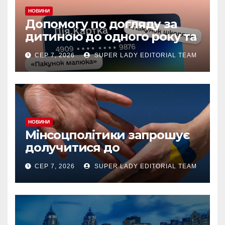
НОВИНИ
Допомогу по догляду за
дитиною до одного року та
«єЯсла» можна отримувати
СЕР 7, 2026
SUPER LADY EDITORIAL TEAM
на спеціальний рахунок
«Турбота про дитину» у
межах «Дія.Картки
НОВИНИ
Мінсоцполітики запрошує
долучитися до
консультацій
СЕР 7, 2026
SUPER LADY EDITORIAL TEAM