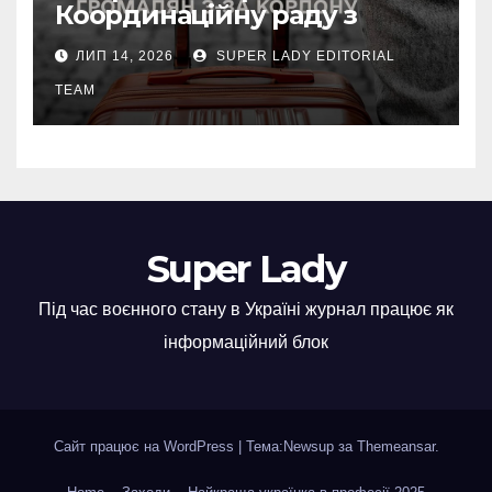
Координаційну раду з
питань ВПО та
ЛИП 14, 2026
SUPER LADY EDITORIAL
добровільного повернення
громадян з-за кордону.
TEAM
Super Lady
Під час воєнного стану в Україні журнал працює як
інформаційний блок
Сайт працює на WordPress
|
Тема:Newsup за
Themeansar
.