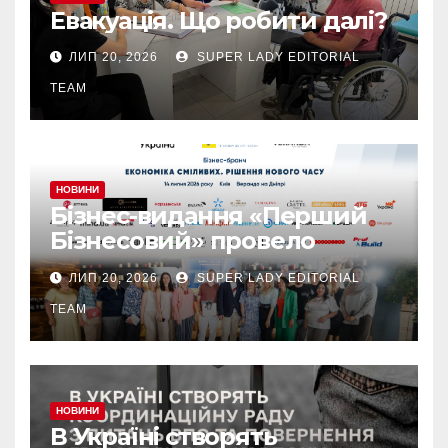
Евакуація. Що робити далі?
ЛИП 20, 2026
SUPER LADY EDITORIAL
TEAM
НОВИНИ
Бізнес-видання «Перший
Бізнесовий» провело
бізнес-бранч «Економіка
ЛИП 20, 2026
SUPER LADY EDITORIAL
сміливих. Рішення нового
часу», який об’єднав
TEAM
лідерів українського
бізнесу
НОВИНИ
В Україні створять