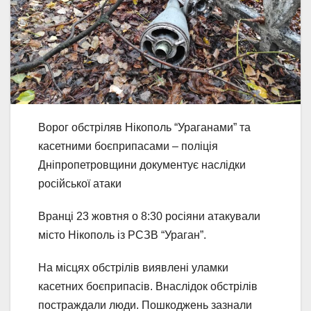
Ворог обстріляв Нікополь “Ураганами” та
касетними боєприпасами – поліція
Дніпропетровщини документує наслідки
російської атаки
Вранці 23 жовтня о 8:30 росіяни атакували
місто Нікополь із РСЗВ “Ураган”.
На місцях обстрілів виявлені уламки
касетних боєприпасів. Внаслідок обстрілів
постраждали люди. Пошкоджень зазнали