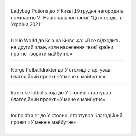
Ladybug Potions
до
У Києві 19 грудня нагородять
номінантів VI Національної премії “Діти-гордість
України 2021”
Hello World
до
Ксюша Київська: «Все відходить
на другий план, коли населення твоєї країни
прагне творити майбутнє»
Norge Fotballdrakter
до
У столиці стартував
благодійний проект «У мене є майбутнє»
frankrike fotbollströja
до
У столиці стартував
благодійний проект «У мене є майбутнє»
fodboldtrøjer
до
У столиці стартував благодійний
проект «У мене є майбутнє»