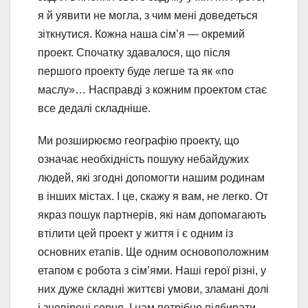
я й уявити не могла, з чим мені доведеться
зіткнутися. Кожна наша сім’я — окремий
проект. Спочатку здавалося, що після
першого проекту буде легше та як «по
маслу»… Насправді з кожним проектом стає
все дедалі складніше.
Ми розширюємо географію проекту, що
означає необхідність пошуку небайдужих
людей, які згодні допомогти нашим родинам
в інших містах. І це, скажу я вам, не легко. От
якраз пошук партнерів, які нам допомагають
втілити цей проект у життя і є одним із
основних етапів. Ще одним основоположним
етапом є робота з сім’ями. Наші герої різні, у
них дуже складні життєві умови, зламані долі
і зневірені серця. І нам потрібно підбирати