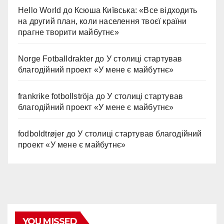
Hello World
до
Ксюша Київська: «Все відходить
на другий план, коли населення твоєї країни
прагне творити майбутнє»
Norge Fotballdrakter
до
У столиці стартував
благодійний проект «У мене є майбутнє»
frankrike fotbollströja
до
У столиці стартував
благодійний проект «У мене є майбутнє»
fodboldtrøjer
до
У столиці стартував благодійний
проект «У мене є майбутнє»
YOU MISSED