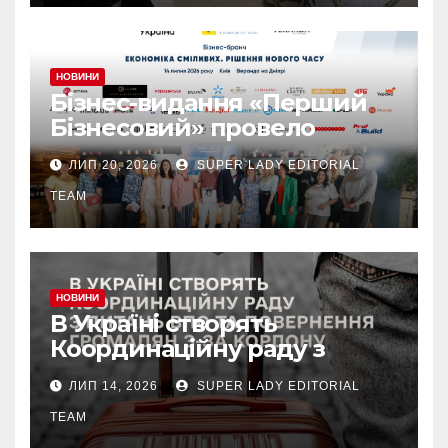
НОВИНИ
Бізнес-видання «Перший
Бізнесовий» провело
бізнес-бранч «Економіка
ЛИП 20, 2026
SUPER LADY EDITORIAL
сміливих. Рішення нового
часу», який об’єднав
TEAM
лідерів українського
бізнесу
НОВИНИ
В Україні створять
Координаційну раду з
питань ВПО та
ЛИП 14, 2026
SUPER LADY EDITORIAL
добровільного повернення
громадян з-за кордону.
TEAM