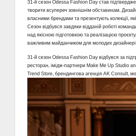
31-й сезон Odessa Fashion Day став підтверджен
творити всупереч зовнішнім обставинам. Дизай
власними брендами та презентують колекції, які
Сезон відбувся завдяки відданій роботі команд
над якісною підготовкою та реалізацією проєкту
важливим майданчиком для молодих дизайнерів 
31-й сезон Odessa Fashion Day відбувся за під
ресторан, імідж-партнери Make Me Up Studio 
Trend Store, брендингова агенція AK Consult, 