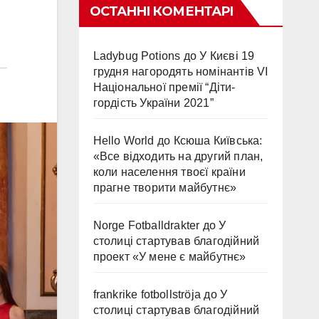
ОСТАННІ КОМЕНТАРІ
Ladybug Potions
до
У Києві 19
грудня нагородять номінантів VI
Національної премії “Діти-
гордість України 2021”
Hello World
до
Ксюша Київська:
«Все відходить на другий план,
коли населення твоєї країни
прагне творити майбутнє»
Norge Fotballdrakter
до
У
столиці стартував благодійний
проект «У мене є майбутнє»
frankrike fotbollströja
до
У
столиці стартував благодійний