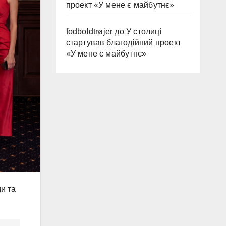
проект «У мене є майбутнє»
fodboldtrøjer
до
У столиці
стартував благодійний проект
«У мене є майбутнє»
и та