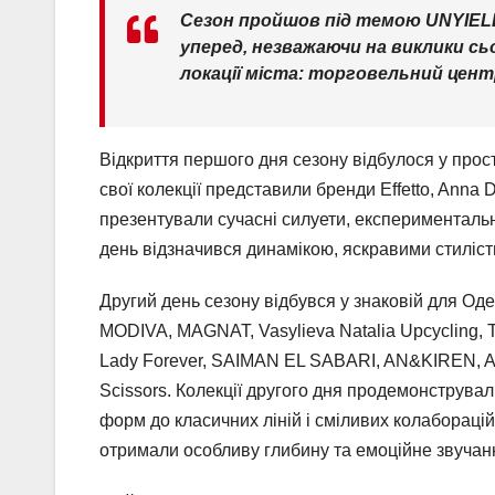
Сезон пройшов під темою UNYIELD
уперед, незважаючи на виклики сьо
локації міста: торговельний цен
Відкриття першого дня сезону відбулося у прос
свої колекції представили бренди Effetto, Anna
презентували сучасні силуети, експериментальн
день відзначився динамікою, яскравими стиліс
Другий день сезону відбувся у знаковій для Оде
MODIVA, MAGNAT, Vasylieva Natalia Upcycling, Twi
Lady Forever, SAIMAN EL SABARI, AN&KIREN, Ar
Scissors. Колекції другого дня продемонструвал
форм до класичних ліній і сміливих колабораці
отримали особливу глибину та емоційне звучан