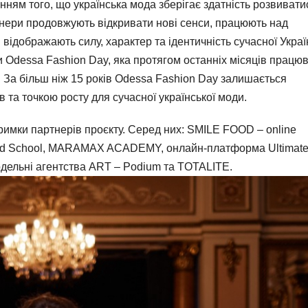
ням того, що українська мода зберігає здатність розвивати
нери продовжують відкривати нові сенси, працюють над
 відображають силу, характер та ідентичність сучасної Украї
и Odessa Fashion Day, яка протягом останніх місяців працю
. За більш ніж 15 років Odessa Fashion Day залишається
та точкою росту для сучасної української моди.
тримки партнерів проєкту. Серед них: SMILE FOOD – online
and School, MARAMAX ACADEMY, онлайн-платформа Ultimat
модельні агентства ART – Podium та TOTALITE.