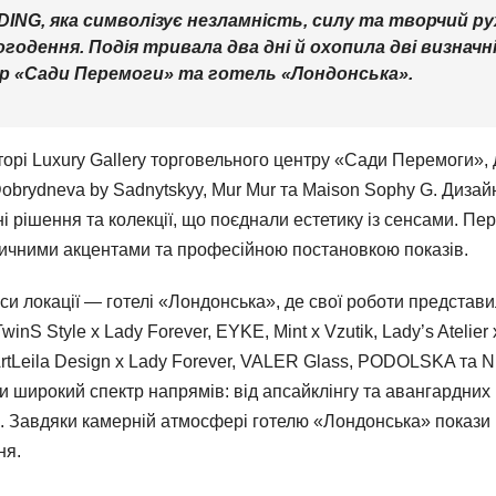
ING, яка символізує незламність, силу та творчий ру
годення. Подія тривала два дні й охопила дві визначн
тр «Сади Перемоги» та готель «Лондонська».
торі Luxury Gallery торговельного центру «Сади Перемоги», 
 Dobrydneva by Sadnytskyy, Mur Mur та Maison Sophy G. Диза
і рішення та колекції, що поєднали естетику із сенсами. Пе
тичними акцентами та професійною постановкою показів.
си локації — готелі «Лондонська», де свої роботи представ
nS Style x Lady Forever, EYKE, Mint x Vzutik, Lady’s Atelier 
tLeila Design x Lady Forever, VALER Glass, PODOLSKA та N
и широкий спектр напрямів: від апсайклінгу та авангардних
й. Завдяки камерній атмосфері готелю «Лондонська» покази
ня.