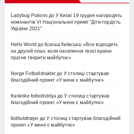
Ladybug Potions
до
У Києві 19 грудня нагородять
номінантів VI Національної премії “Діти-гордість
України 2021”
Hello World
до
Ксюша Київська: «Все відходить
на другий план, коли населення твоєї країни
прагне творити майбутнє»
Norge Fotballdrakter
до
У столиці стартував
благодійний проект «У мене є майбутнє»
frankrike fotbollströja
до
У столиці стартував
благодійний проект «У мене є майбутнє»
fodboldtrøjer
до
У столиці стартував благодійний
проект «У мене є майбутнє»