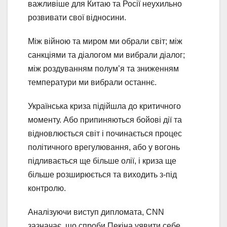
важливіше для Китаю та Росії неухильно
розвивати свої відносини.
Між війною та миром ми обрали світ; між
санкціями та діалогом ми вибрали діалог;
між роздуванням полум’я та зниженням
температури ми вибрали останнє.
Українська криза підійшла до критичного
моменту. Або припиняються бойові дії та
відновлюється світ і починається процес
політичного врегулювання, або у вогонь
підливається ще більше олії, і криза ще
більше розширюється та виходить з-під
контролю.
Аналізуючи виступ дипломата, CNN
зазначає, що спроби Пекіна уявити себе