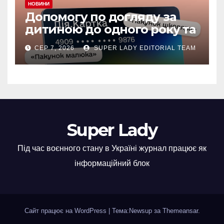
НОВИНИ
Допомогу по догляду за
дитиною до одного року та
«єЯсла» можна отримувати
СЕР 7, 2026
SUPER LADY EDITORIAL TEAM
на спеціальний рахунок
«Турбота про дитину» у
межах «Дія.Картки
Super Lady
Під час воєнного стану в Україні журнал працює як
інформаційний блок
Сайт працює на WordPress
|
Тема:Newsup за
Themeansar
.