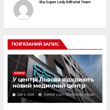
Від
Super Lady Editorial Team
ПОВ’ЯЗАНИЙ ЗАПИС
НОВИНИ
У центрі Львова відкриють
новий медичний центр
Comed з діагностикою
СЕР 9, 2026
SUPER LADY EDITORIAL TEAM
Siemens та можливістю
пройти чек-ап