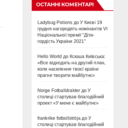
ОСТАННІ КОМЕНТАРІ
Ladybug Potions
до
У Києві 19
грудня нагородять номінантів VI
Національної премії “Діти-
гордість України 2021”
Hello World
до
Ксюша Київська:
«Все відходить на другий план,
коли населення твоєї країни
прагне творити майбутнє»
Norge Fotballdrakter
до
У
столиці стартував благодійний
проект «У мене є майбутнє»
frankrike fotbollströja
до
У
столиці стартував благодійний