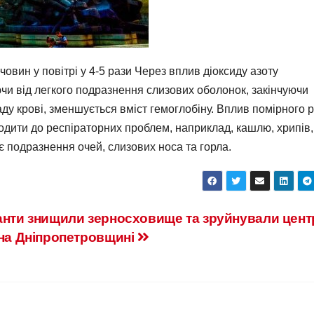
овин у повітрі у 4-5 рази Через вплив діоксиду азоту
чи від легкого подразнення слизових оболонок, закінчуючи
ду крові, зменшується вміст гемоглобіну. Вплив помірного р
дити до респіраторних проблем, наприклад, кашлю, хрипів,
є подразнення очей, слизових носа та горла.
нти знищили зерносховище та зруйнували цент
на Дніпропетровщині