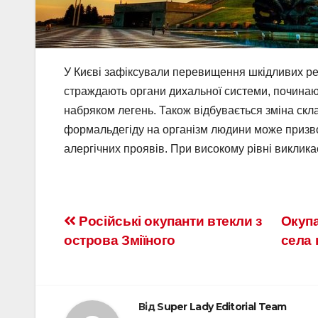
У Києві зафіксували перевищення шкідливих реч
страждають органи дихальної системи, починаю
набряком легень. Також відбувається зміна скла
формальдегіду на організм людини може призво
алергічних проявів. При високому рівні виклика
Російські окупанти втекли з
Окупа
острова Зміїного
села 
Від
Super Lady Editorial Team