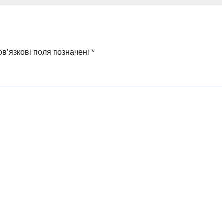
українського
бізнесу
в’язкові поля позначені
*