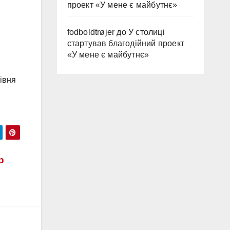
проект «У мене є майбутнє»
fodboldtrøjer
до
У столиці
стартував благодійний проект
«У мене є майбутнє»
івня
р