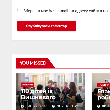
Зберегти моє ім'я, e-mail, та адресу сайту в ц
YOU MISSED
НОВИНИ
НОВИНИ
110 дітей із
Ева
Вишневого
роб
вирушили на
ЛИП 22, 2026
SUPER LADY
ЛИП 
оздоровлення до