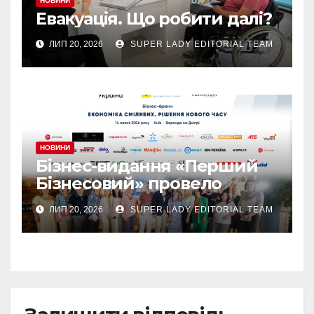
НОВИНИ
Евакуація. Що робити далі?
ЛИП 20, 2026
SUPER LADY EDITORIAL TEAM
НОВИНИ
Бізнес-видання «Перший
Бізнесовий» провело
бізнес-бранч «Економіка
ЛИП 20, 2026
SUPER LADY EDITORIAL TEAM
сміливих. Рішення нового
часу», який об’єднав
лідерів українського
бізнесу