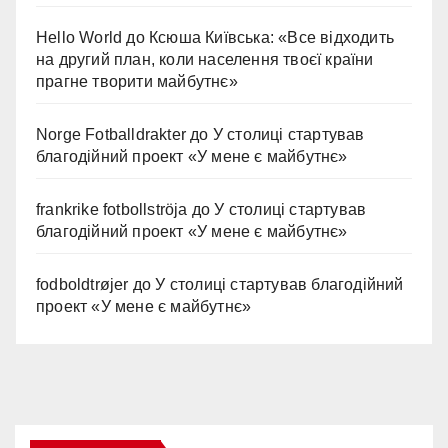
Hello World
до
Ксюша Київська: «Все відходить
на другий план, коли населення твоєї країни
прагне творити майбутнє»
Norge Fotballdrakter
до
У столиці стартував
благодійний проект «У мене є майбутнє»
frankrike fotbollströja
до
У столиці стартував
благодійний проект «У мене є майбутнє»
fodboldtrøjer
до
У столиці стартував благодійний
проект «У мене є майбутнє»