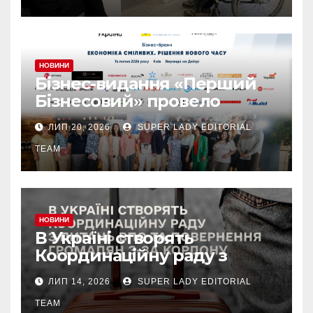
НОВИНИ
Бізнес-видання «Перший
Бізнесовий» провело
бізнес-бранч «Економіка
ЛИП 20, 2026
SUPER LADY EDITORIAL
сміливих. Рішення нового
часу», який об’єднав
TEAM
лідерів українського
бізнесу
НОВИНИ
В Україні створять
Координаційну раду з
питань ВПО та
ЛИП 14, 2026
SUPER LADY EDITORIAL
добровільного повернення
громадян з-за кордону.
TEAM