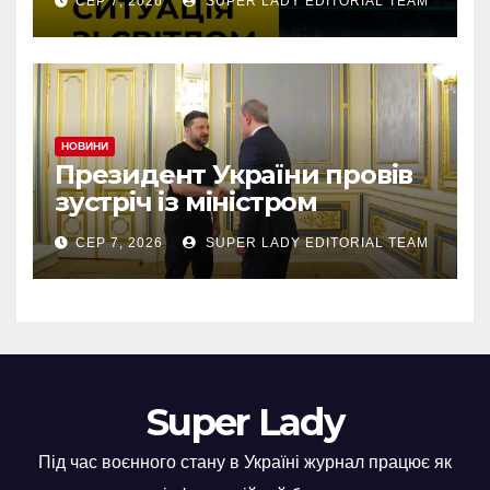
СЕР 7, 2026
SUPER LADY EDITORIAL TEAM
аварію
НОВИНИ
Президент України провів
зустріч із міністром
закордонних справ
СЕР 7, 2026
SUPER LADY EDITORIAL TEAM
Азербайджану Джейхуном
Байрамовим
Super Lady
Під час воєнного стану в Україні журнал працює як