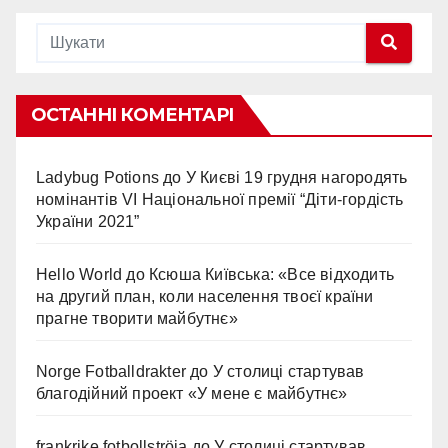
ОСТАННІ КОМЕНТАРІ
Ladybug Potions
до
У Києві 19 грудня нагородять
номінантів VI Національної премії “Діти-гордість
України 2021”
Hello World
до
Ксюша Київська: «Все відходить
на другий план, коли населення твоєї країни
прагне творити майбутнє»
Norge Fotballdrakter
до
У столиці стартував
благодійний проект «У мене є майбутнє»
frankrike fotbollströja
до
У столиці стартував