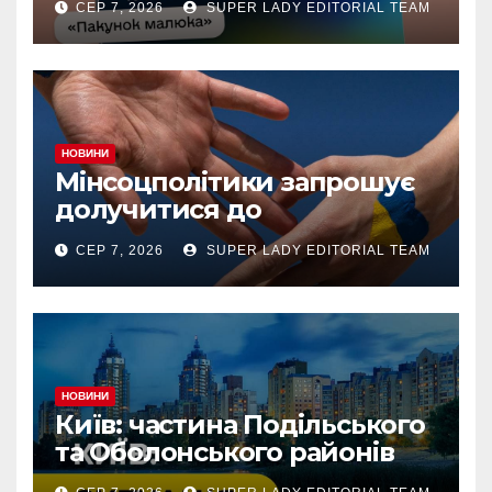
СЕР 7, 2026
SUPER LADY EDITORIAL TEAM
на спеціальний рахунок
«Турбота про дитину» у
межах «Дія.Картки
НОВИНИ
Мінсоцполітики запрошує
долучитися до
консультацій
СЕР 7, 2026
SUPER LADY EDITORIAL TEAM
НОВИНИ
Київ: частина Подільського
та Оболонського районів
тимчасово без світла через