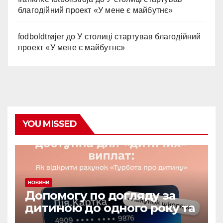
благодійний проект «У мене є майбутнє»
fodboldtrøjer
до
У столиці стартував благодійний
проект «У мене є майбутнє»
YOU MISSED
НОВИНИ
Допомогу по догляду за
дитиною до одного року та
«єЯсла» можна отримувати