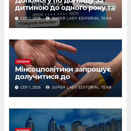
Допомогу по догляду за
дитиною до одного року та
«єЯсла» можна отримувати
СЕР 7, 2026
SUPER LADY EDITORIAL TEAM
на спеціальний рахунок
«Турбота про дитину» у
межах «Дія.Картки
НОВИНИ
Мінсоцполітики запрошує
долучитися до
консультацій
СЕР 7, 2026
SUPER LADY EDITORIAL TEAM
НОВИНИ