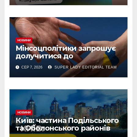
«Турбота про дитину» у
межах «Дія.Картки
НОВИНИ
Мінсоцполітики запрошує
долучитися до
консультацій
СЕР 7, 2026
SUPER LADY EDITORIAL TEAM
НОВИНИ
Київ: частина Подільського
та Оболонського районів
тимчасово без світла через