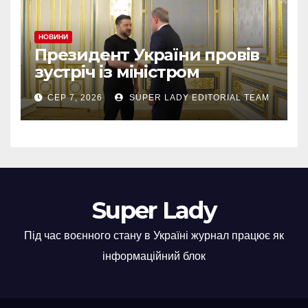
НОВИНИ
Президент України провів
зустріч із міністром
закордонних справ
СЕР 7, 2026
SUPER LADY EDITORIAL TEAM
Азербайджану Джейхуном
Байрамовим
Super Lady
Під час воєнного стану в Україні журнал працює як
інформаційний блок