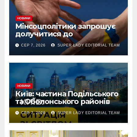
НОВИНИ
Мінсоцполітики запрошує
долучитися до
консультацій
СЕР 7, 2026
SUPER LADY EDITORIAL TEAM
НОВИНИ
Київ: частина Подільського
та Оболонського районів
тимчасово без світла через
СЕР 7, 2026
SUPER LADY EDITORIAL TEAM
аварію