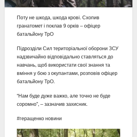
Поту не шкода, шкода крові. Схопив
гранатомет і поклав 9 орків – офіцер
батальйону ТрО
Підрозділи Сил територіальної оборони ЗСУ
надзвичайно відповідально ставляться до
навчань, щоб використати свої знання та
вміння у бою з окупантами, розповів офіцер
батальйону ТрО.
“Нам буде дуже важко, але точно не буде
соромно”, – зазначив захисник.
#геращенко новини