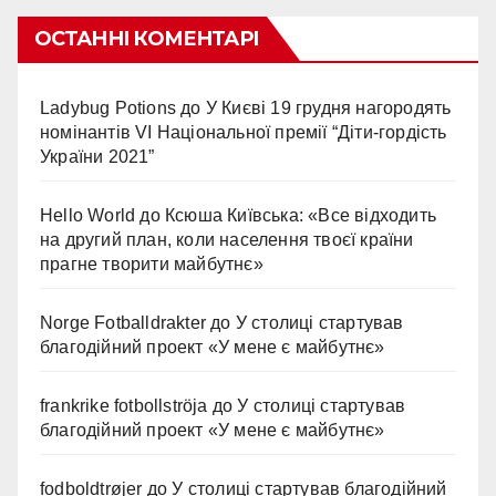
ОСТАННІ КОМЕНТАРІ
Ladybug Potions
до
У Києві 19 грудня нагородять
номінантів VI Національної премії “Діти-гордість
України 2021”
Hello World
до
Ксюша Київська: «Все відходить
на другий план, коли населення твоєї країни
прагне творити майбутнє»
Norge Fotballdrakter
до
У столиці стартував
благодійний проект «У мене є майбутнє»
frankrike fotbollströja
до
У столиці стартував
благодійний проект «У мене є майбутнє»
fodboldtrøjer
до
У столиці стартував благодійний