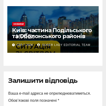
НОВИНИ
Київ: частина Подільського
та Оболонського районів
тимчасово без світла через
СЕР 7, 2026
SUPER LADY EDITORIAL TEAM
аварію
Залишити відповідь
Ваша e-mail адреса не оприлюднюватиметься.
Обов’язкові поля позначені
*