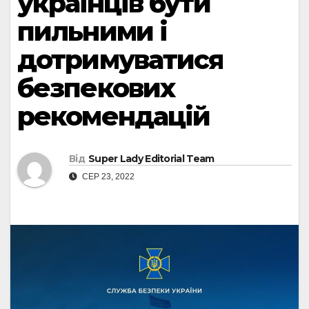
українців бути
пильними і
дотримуватися
безпекових
рекомендацій
Від
Super Lady Editorial Team
СЕР 23, 2022