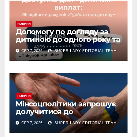
НОВИНИ
Допомогу по догляду за
дитиною до одного року та
«єЯсла» можна отримувати
СЕР 7, 2026
SUPER LADY EDITORIAL TEAM
на спеціальний рахунок
«Турбота про дитину» у
межах «Дія.Картки
НОВИНИ
Мінсоцполітики запрошує
долучитися до
консультацій
СЕР 7, 2026
SUPER LADY EDITORIAL TEAM