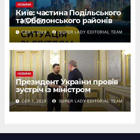
НОВИНИ
Київ: частина Подільського
та Оболонського районів
тимчасово без світла через
СЕР 7, 2026
SUPER LADY EDITORIAL TEAM
аварію
НОВИНИ
Президент України провів
зустріч із міністром
закордонних справ
СЕР 7, 2026
SUPER LADY EDITORIAL TEAM
Азербайджану Джейхуном
Байрамовим