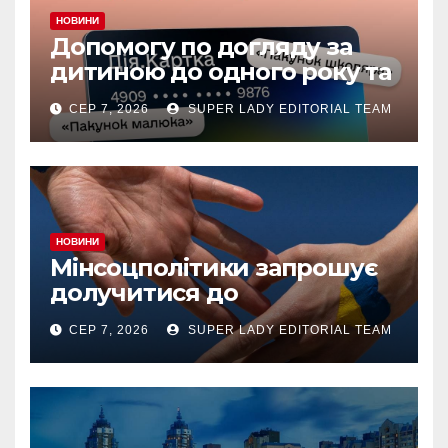
НОВИНИ
Допомогу по догляду за
дитиною до одного року та
«єЯсла» можна отримувати
СЕР 7, 2026
SUPER LADY EDITORIAL TEAM
на спеціальний рахунок
«Турбота про дитину» у
межах «Дія.Картки
НОВИНИ
Мінсоцполітики запрошує
долучитися до
консультацій
СЕР 7, 2026
SUPER LADY EDITORIAL TEAM