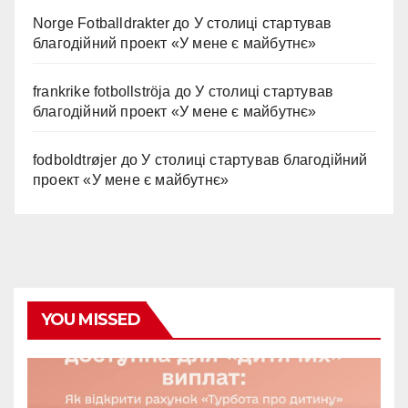
Norge Fotballdrakter
до
У столиці стартував
благодійний проект «У мене є майбутнє»
frankrike fotbollströja
до
У столиці стартував
благодійний проект «У мене є майбутнє»
fodboldtrøjer
до
У столиці стартував благодійний
проект «У мене є майбутнє»
YOU MISSED