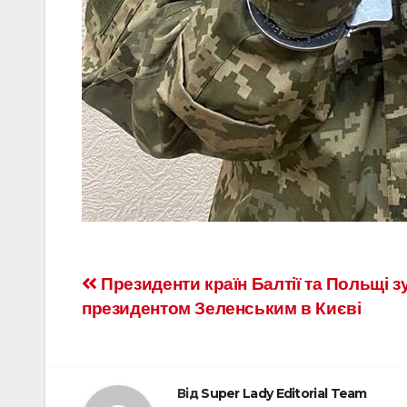
Президенти країн Балтії та Польщі з
президентом Зеленським в Києві
Від
Super Lady Editorial Team