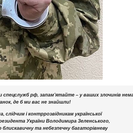
и спецслужб рф, запам’ятайте – у ваших злочинів нем
нок, де б ми вас не знайшли!
а, слідчим і контррозвідникам української
Президента України Володимира Зеленського,
цю блискавичну та небезпечну багаторівневу