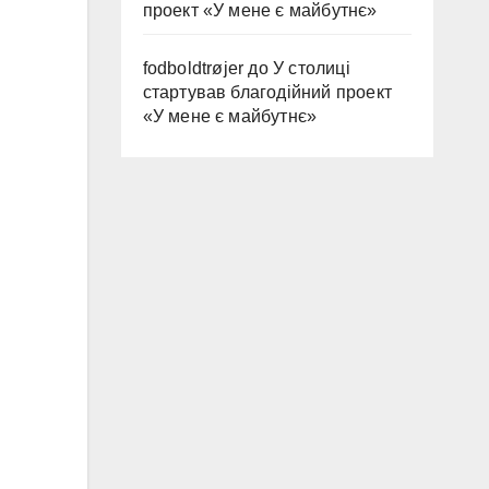
проект «У мене є майбутнє»
fodboldtrøjer
до
У столиці
стартував благодійний проект
«У мене є майбутнє»