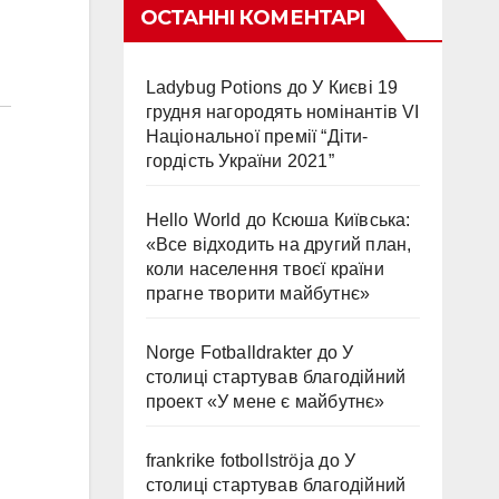
ОСТАННІ КОМЕНТАРІ
Ladybug Potions
до
У Києві 19
грудня нагородять номінантів VI
Національної премії “Діти-
гордість України 2021”
Hello World
до
Ксюша Київська:
«Все відходить на другий план,
коли населення твоєї країни
прагне творити майбутнє»
Norge Fotballdrakter
до
У
столиці стартував благодійний
проект «У мене є майбутнє»
frankrike fotbollströja
до
У
столиці стартував благодійний