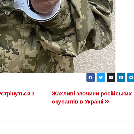
устрінуться з
Жахливі злочини російських
окупантів в Україні