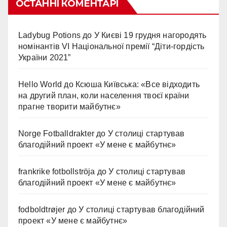
ОСТАННІ КОМЕНТАРІ
Ladybug Potions
до
У Києві 19 грудня нагородять
номінантів VI Національної премії “Діти-гордість
України 2021”
Hello World
до
Ксюша Київська: «Все відходить
на другий план, коли населення твоєї країни
прагне творити майбутнє»
Norge Fotballdrakter
до
У столиці стартував
благодійний проект «У мене є майбутнє»
frankrike fotbollströja
до
У столиці стартував
благодійний проект «У мене є майбутнє»
fodboldtrøjer
до
У столиці стартував благодійний
проект «У мене є майбутнє»