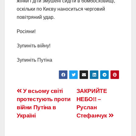
жінки і діти змушені сидіти в бомбосховищі,
оскільки по Києву наноситься черговий
повітряний удар.
Росіяни!
Зупиніть війну!
Зупиніть Путіна
У всьому світі
ЗАКРИЙТЕ
протестують проти
НЕБО!! –
війни Путіна в
Руслан
Україні
Стефанчук