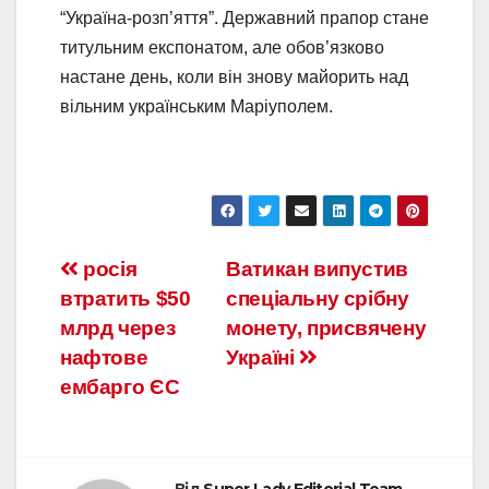
“Україна-розп’яття”. Державний прапор стане
титульним експонатом, але обов’язково
настане день, коли він знову майорить над
вільним українським Маріуполем.
росія
Ватикан випустив
втратить $50
спеціальну срібну
млрд через
монету, присвячену
нафтове
Україні
ембарго ЄС
Від
Super Lady Editorial Team