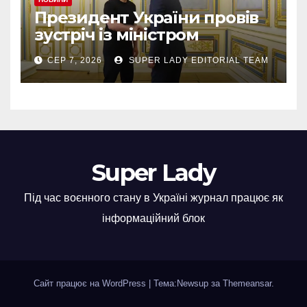
Президент України провів
зустріч із міністром
закордонних справ
СЕР 7, 2026
SUPER LADY EDITORIAL TEAM
Азербайджану Джейхуном
Байрамовим
Super Lady
Під час воєнного стану в Україні журнал працює як
інформаційний блок
Сайт працює на WordPress
|
Тема:Newsup за
Themeansar
.