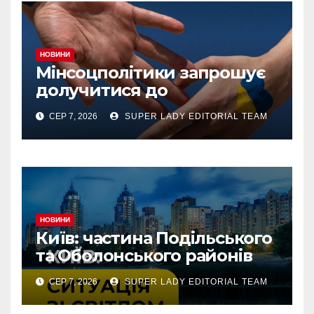
НОВИНИ
Мінсоцполітики запрошує
долучитися до
консультацій
СЕР 7, 2026
SUPER LADY EDITORIAL TEAM
НОВИНИ
Київ: частина Подільського
та Оболонського районів
тимчасово без світла через
СЕР 7, 2026
SUPER LADY EDITORIAL TEAM
аварію