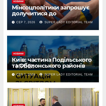
НОВИНИ
Мінсоцполітики запрошує
долучитися до
консультацій
СЕР 7, 2026
SUPER LADY EDITORIAL TEAM
НОВИНИ
Київ: частина Подільського
та Оболонського районів
тимчасово без світла через
СЕР 7, 2026
SUPER LADY EDITORIAL TEAM
аварію
НОВИНИ