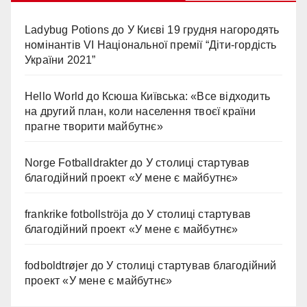
Ladybug Potions
до
У Києві 19 грудня нагородять
номінантів VI Національної премії “Діти-гордість
України 2021”
Hello World
до
Ксюша Київська: «Все відходить
на другий план, коли населення твоєї країни
прагне творити майбутнє»
Norge Fotballdrakter
до
У столиці стартував
благодійний проект «У мене є майбутнє»
frankrike fotbollströja
до
У столиці стартував
благодійний проект «У мене є майбутнє»
fodboldtrøjer
до
У столиці стартував благодійний
проект «У мене є майбутнє»