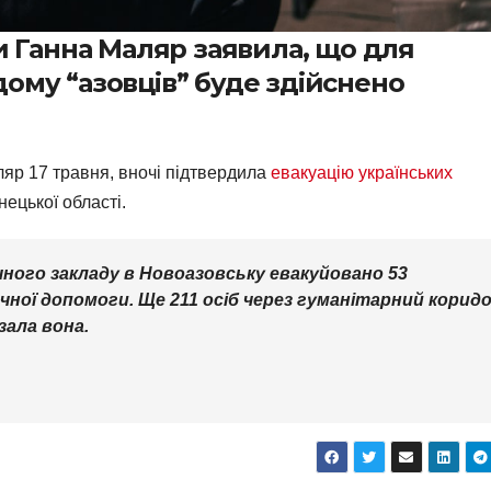
и Ганна Маляр заявила, що для
му “азовців” буде здійснено
ляр 17 травня, вночі підтвердила
евакуацію українських
ецької області.
чного закладу в Новоазовську евакуйовано 53
ної допомоги. Ще 211 осіб через гуманітарний корид
зала вона.