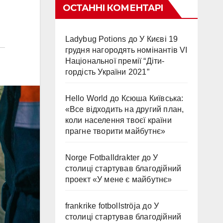
ОСТАННІ КОМЕНТАРІ
Ladybug Potions
до
У Києві 19
грудня нагородять номінантів VI
Національної премії “Діти-
гордість України 2021”
Hello World
до
Ксюша Київська:
«Все відходить на другий план,
коли населення твоєї країни
прагне творити майбутнє»
Norge Fotballdrakter
до
У
столиці стартував благодійний
проект «У мене є майбутнє»
frankrike fotbollströja
до
У
столиці стартував благодійний