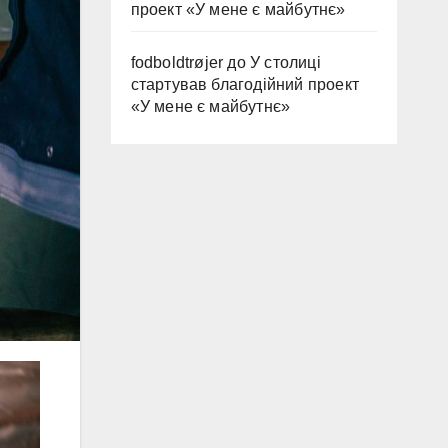
проект «У мене є майбутнє»
fodboldtrøjer
до
У столиці
стартував благодійний проект
«У мене є майбутнє»