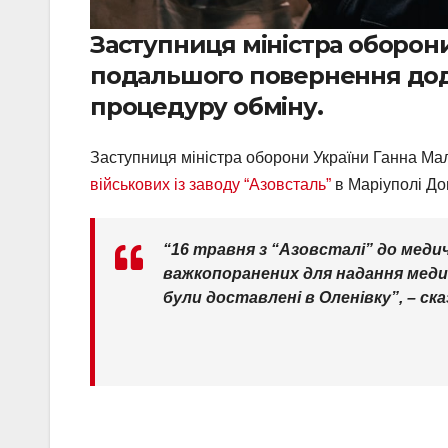
Заступниця міністра оборон
подальшого повернення додо
процедуру обміну.
Заступниця міністра оборони України Ганна Ма
військових із заводу “Азовсталь”
в Маріуполі Дон
“16 травня з “Азовсталі” до меди
важкопоранених для надання медич
були доставлені в Оленівку”, – ска