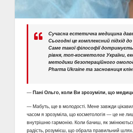
Сучасна естетична медицина давн
Сьогодні це комплексний підхід до
Саме такої філософії дотримуєть
рівня, топ-косметолог України, е
методики безопераційного омолод
Pharma Ukraine та засновниця клін
—
Пані Ольго, коли Ви зрозуміли, що медиц
— Мабуть, ще в молодості. Мене завжди цікави
часом я зрозуміла, що косметологія — це не лише
внутрішню гармонію. Коли бачиш, як змінюються 
радість, розумієш, що обрала правильний шлях