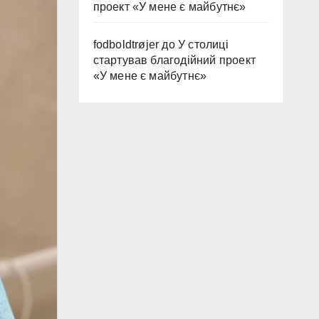
проект «У мене є майбутнє»
fodboldtrøjer
до
У столиці
стартував благодійний проект
«У мене є майбутнє»