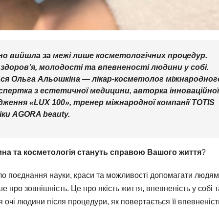
о вийшла за межі лише косметологічних процедур.
 здоров’я, молодості та впевненості людини у собі.
ся Ольга Альошкіна — лікар-косметолог міжнародног
кспертка з естетичної медицини, авторка інноваційної
ження «LUX 100», тренер міжнародної компанії TOTIS
іки AGORA beauty.
ина та косметологія стануть справою Вашого життя
?
ло поєднання науки, краси та можливості допомагати людям
 про зовнішність. Це про якість життя, впевненість у собі т
очі людини після процедури, як повертається її впевненість
.