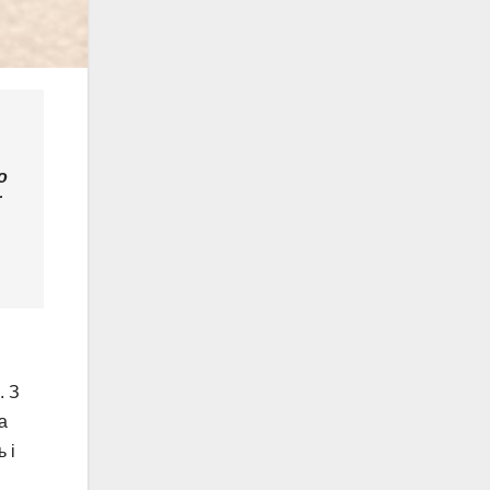
о
. З
а
 і