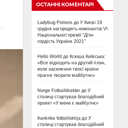
ОСТАННІ КОМЕНТАРІ
Ladybug Potions
до
У Києві 19
грудня нагородять номінантів VI
Національної премії “Діти-
гордість України 2021”
Hello World
до
Ксюша Київська:
«Все відходить на другий план,
коли населення твоєї країни
прагне творити майбутнє»
Norge Fotballdrakter
до
У
столиці стартував благодійний
проект «У мене є майбутнє»
frankrike fotbollströja
до
У
столиці стартував благодійний