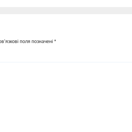
нового часу», я
об’єднав лідері
українського
бізнесу
в’язкові поля позначені
*