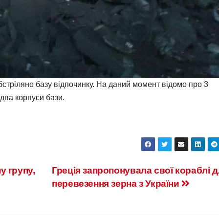
бстріляно базу відпочинку. На даний момент відомо про 3
 два корпуси бази.
у групу,
Греція запропонувала свої кораблі 
перевезення зерна з України