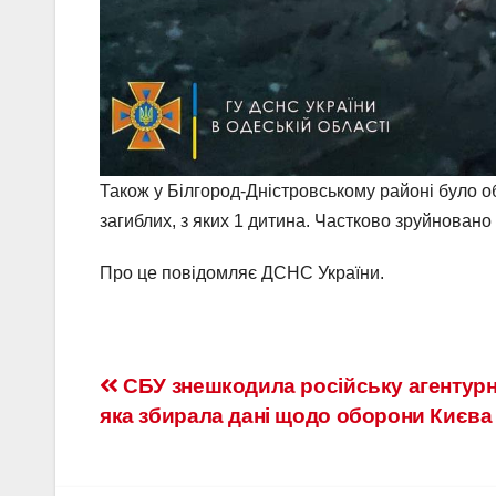
Також у Білгород-Дністровському районі було о
загиблих, з яких 1 дитина. Частково зруйновано
Про це повідомляє ДСНС України.
СБУ знешкодила російську агентурн
яка збирала дані щодо оборони Києва