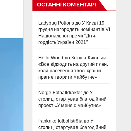
ОСТАННІ КОМЕНТАРІ
Ladybug Potions
до
У Києві 19
грудня нагородять номінантів VI
Національної премії “Діти-
гордість України 2021”
Hello World
до
Ксюша Київська:
«Все відходить на другий план,
коли населення твоєї країни
прагне творити майбутнє»
Norge Fotballdrakter
до
У
столиці стартував благодійний
проект «У мене є майбутнє»
frankrike fotbollströja
до
У
столиці стартував благодійний