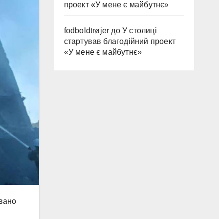
проект «У мене є майбутнє»
fodboldtrøjer
до
У столиці
стартував благодійний проект
«У мене є майбутнє»
овано