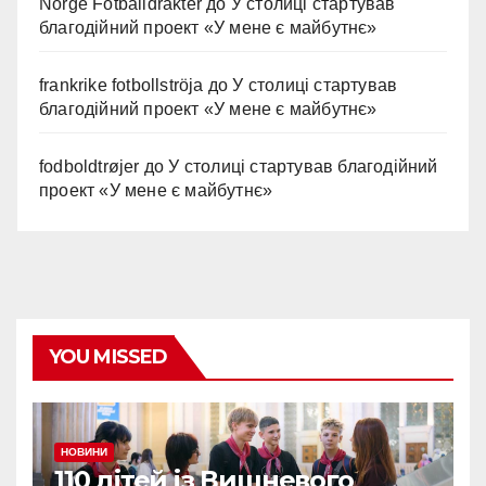
Norge Fotballdrakter
до
У столиці стартував
благодійний проект «У мене є майбутнє»
frankrike fotbollströja
до
У столиці стартував
благодійний проект «У мене є майбутнє»
fodboldtrøjer
до
У столиці стартував благодійний
проект «У мене є майбутнє»
YOU MISSED
НОВИНИ
110 дітей із Вишневого