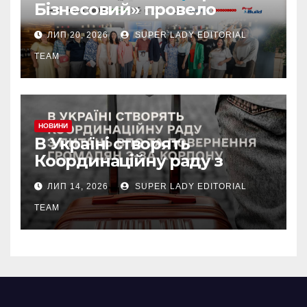
Бізнесовий» провело
бізнес-бранч «Економіка
ЛИП 20, 2026
SUPER LADY EDITORIAL
сміливих. Рішення нового
часу», який об’єднав
TEAM
лідерів українського
бізнесу
НОВИНИ
В Україні створять
Координаційну раду з
питань ВПО та
ЛИП 14, 2026
SUPER LADY EDITORIAL
добровільного повернення
громадян з-за кордону.
TEAM