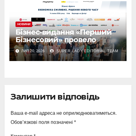
НОВИНИ
Бізнес-видання «Перший
Бізнесовий» провело
бізнес-бранч «Економіка
ЛИП 20, 2026
SUPER LADY EDITORIAL TEAM
сміливих. Рішення нового
часу», який об’єднав
лідерів українського
бізнесу
Залишити відповідь
Ваша e-mail адреса не оприлюднюватиметься.
Обов’язкові поля позначені
*