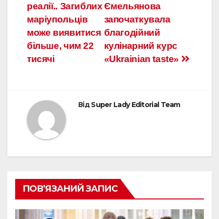
реалії.. Загиблих
Ємельянова
маріупольців
започаткувала
може виявитися
благодійний
більше, чим 22
кулінарний курс
тисячі
«Ukrainian tastе»
Від
Super Lady Editorial Team
ПОВ’ЯЗАНИЙ ЗАПИС