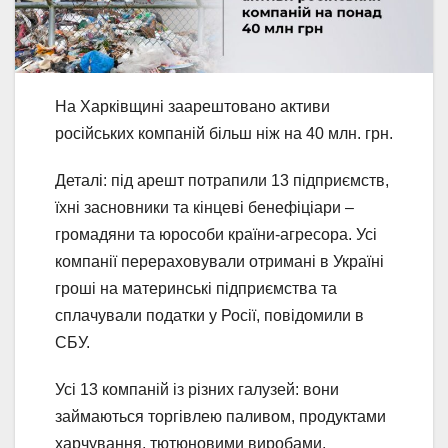
На Харківщині заарештовано активи
російських компаній більш ніж на 40 млн. грн.
Деталі: під арешт потрапили 13 підприємств,
їхні засновники та кінцеві бенефіціари –
громадяни та юрособи країни-агресора. Усі
компанії перераховували отримані в Україні
гроші на материнські підприємства та
сплачували податки у Росії, повідомили в
СБУ.
Усі 13 компаній із різних галузей: вони
займаються торгівлею паливом, продуктами
харчування, тютюновими виробами,