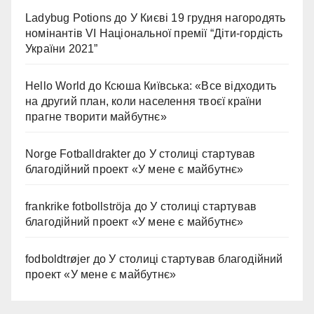
Ladybug Potions
до
У Києві 19 грудня нагородять
номінантів VI Національної премії “Діти-гордість
України 2021”
Hello World
до
Ксюша Київська: «Все відходить
на другий план, коли населення твоєї країни
прагне творити майбутнє»
Norge Fotballdrakter
до
У столиці стартував
благодійний проект «У мене є майбутнє»
frankrike fotbollströja
до
У столиці стартував
благодійний проект «У мене є майбутнє»
fodboldtrøjer
до
У столиці стартував благодійний
проект «У мене є майбутнє»