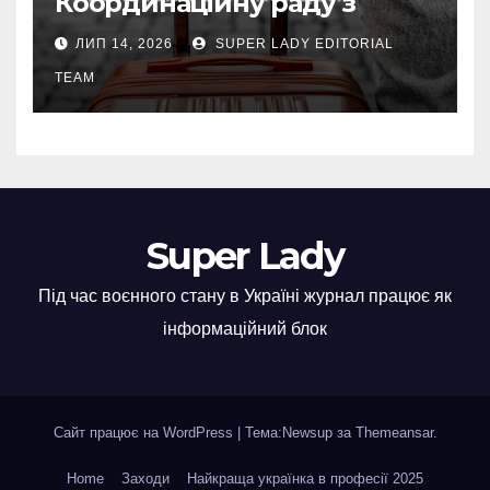
Координаційну раду з
питань ВПО та
ЛИП 14, 2026
SUPER LADY EDITORIAL
добровільного повернення
громадян з-за кордону.
TEAM
Super Lady
Під час воєнного стану в Україні журнал працює як
інформаційний блок
Сайт працює на WordPress
|
Тема:Newsup за
Themeansar
.
Home
Заходи
Найкраща українка в професії 2025