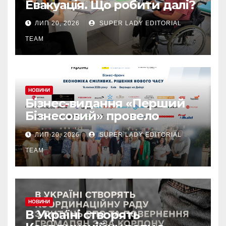
Евакуація. Що робити далі?
ЛИП 20, 2026
SUPER LADY EDITORIAL
TEAM
НОВИНИ
Бізнес-видання «Перший
Бізнесовий» провело
бізнес-бранч «Економіка
ЛИП 20, 2026
SUPER LADY EDITORIAL
сміливих. Рішення нового
часу», який об’єднав
TEAM
лідерів українського
бізнесу
НОВИНИ
В Україні створять