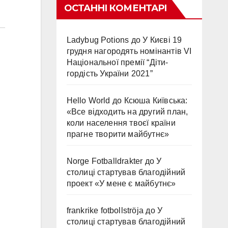
ОСТАННІ КОМЕНТАРІ
Ladybug Potions
до
У Києві 19
грудня нагородять номінантів VI
Національної премії “Діти-
гордість України 2021”
Hello World
до
Ксюша Київська:
«Все відходить на другий план,
коли населення твоєї країни
прагне творити майбутнє»
Norge Fotballdrakter
до
У
столиці стартував благодійний
проект «У мене є майбутнє»
frankrike fotbollströja
до
У
столиці стартував благодійний