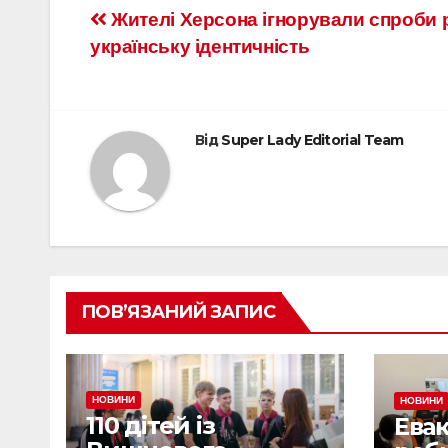
Жителі Херсона ігнорували спроби 
українську ідентичність
Від
Super Lady Editorial Team
ПОВ’ЯЗАНИЙ ЗАПИС
НОВИНИ
НОВИНИ
110 дітей із
Евак