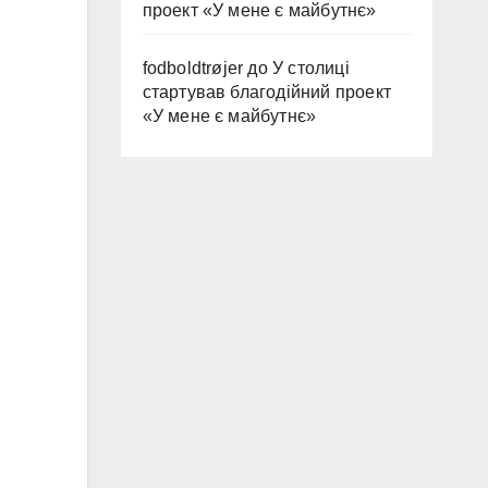
проект «У мене є майбутнє»
fodboldtrøjer
до
У столиці
стартував благодійний проект
«У мене є майбутнє»