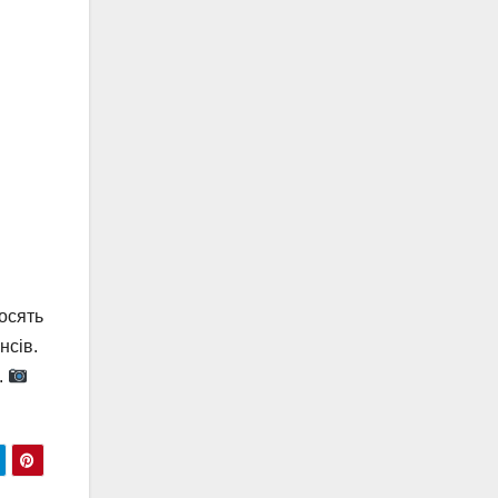
росять
нсів.
.