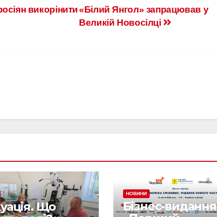
росіян викорінити
«Білий Янгол» запрацював у
Великій Новосілці
НОВИНИ
Бізнес-видання
уація. Що