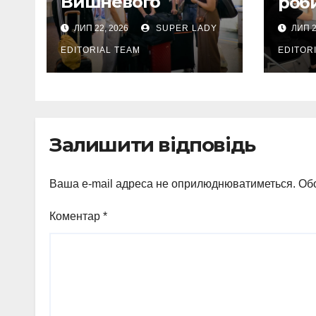
Вишневого
роби
вирушили на
ЛИП 22, 2026
SUPER LADY
ЛИП 2
оздоровлення до
Міжнародного
EDITORIAL TEAM
EDITOR
дитячого центру
«Артек» на
Закарпатті
Залишити відповідь
Ваша e-mail адреса не оприлюднюватиметься.
Обо
Коментар
*