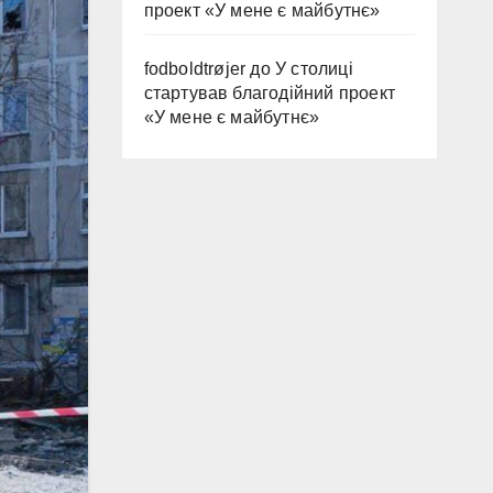
проект «У мене є майбутнє»
fodboldtrøjer
до
У столиці
стартував благодійний проект
«У мене є майбутнє»