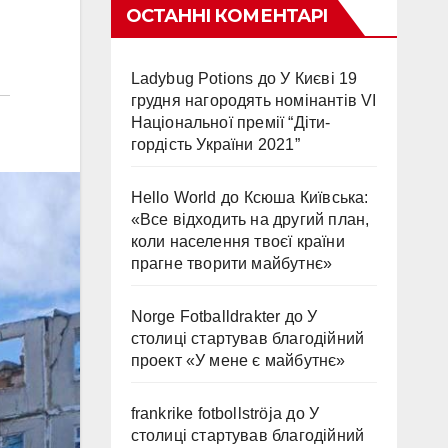
ОСТАННІ КОМЕНТАРІ
Ladybug Potions
до
У Києві 19
грудня нагородять номінантів VI
Національної премії “Діти-
гордість України 2021”
Hello World
до
Ксюша Київська:
«Все відходить на другий план,
коли населення твоєї країни
прагне творити майбутнє»
Norge Fotballdrakter
до
У
столиці стартував благодійний
проект «У мене є майбутнє»
frankrike fotbollströja
до
У
столиці стартував благодійний