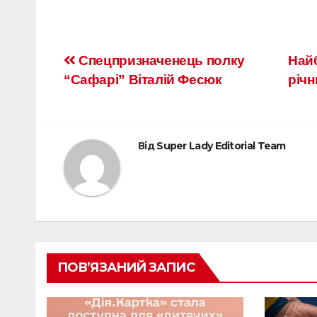
Спецпризначенець полку
​​На
“Сафарі” Віталій Фесюк
річ
Від
Super Lady Editorial Team
ПОВ’ЯЗАНИЙ ЗАПИС