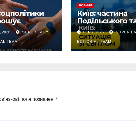
НОВИНИ
соцполітики
Київ: частина
рошує
Подільського т
учитися до
Оболонського
, 2026
SUPER LADY
СЕР 7, 2026
SUPER L
сультацій
районів тимчас
без світла чере
IAL TEAM
EDITORIAL TEAM
аварію
в’язкові поля позначені
*