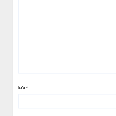
Ім'я
*