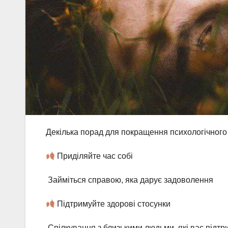
Декілька порад для покращення психологічного
Приділяйте час собі
Займіться справою, яка дарує задоволення
Підтримуйте здорові стосунки
Спілкування з близькими людьми, які вас підтр