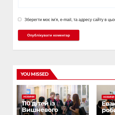
Зберегти моє ім'я, e-mail, та адресу сайту в ц
YOU MISSED
НОВИНИ
НОВИНИ
110 дітей із
Ева
Вишневого
роб