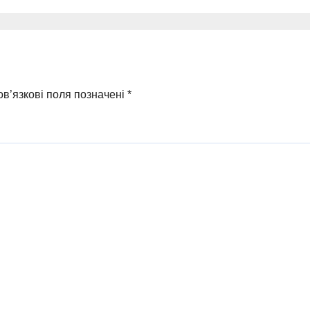
нового часу», я
об’єднав лідері
українського
бізнесу
в’язкові поля позначені
*