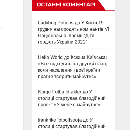
ОСТАННІ КОМЕНТАРІ
Ladybug Potions
до
У Києві 19
грудня нагородять номінантів VI
Національної премії “Діти-
гордість України 2021”
Hello World
до
Ксюша Київська:
«Все відходить на другий план,
коли населення твоєї країни
прагне творити майбутнє»
Norge Fotballdrakter
до
У
столиці стартував благодійний
проект «У мене є майбутнє»
frankrike fotbollströja
до
У
столиці стартував благодійний