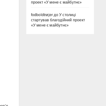
проект «У мене є майбутнє»
fodboldtrøjer
до
У столиці
стартував благодійний проект
«У мене є майбутнє»
ов’я.