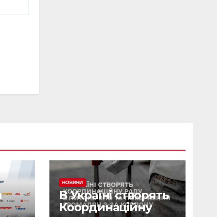
НОВИНИ
я
В Україні створять
Координаційну