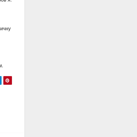
зичну
м.