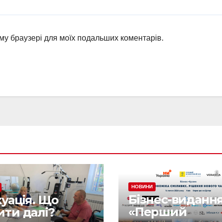
ьому браузері для моїх подальших коментарів.
НОВИНИ
Бізнес-виданн
куація. Що
«Перший
ити далі?