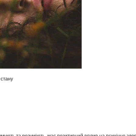
 стану
имують та розуміють, має позитивний вплив на психічне здор