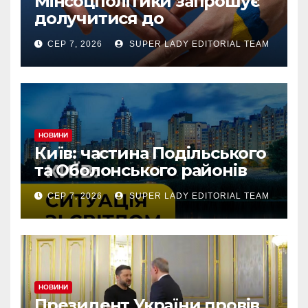
Мінсоцполітики запрошує
долучитися до
консультацій
СЕР 7, 2026
SUPER LADY EDITORIAL TEAM
НОВИНИ
Київ: частина Подільського
та Оболонського районів
тимчасово без світла через
СЕР 7, 2026
SUPER LADY EDITORIAL TEAM
аварію
НОВИНИ
Президент України провів