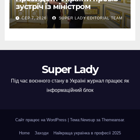
зустріч із міністром
закордонних справ
СЕР 7, 2026
SUPER LADY EDITORIAL TEAM
Азербайджану Джейхуном
Байрамовим
Super Lady
Під час воєнного стану в Україні журнал працює як
інформаційний блок
Сайт працює на WordPress
|
Тема:Newsup за
Themeansar
.
Home
Заходи
Найкраща українка в професії 2025