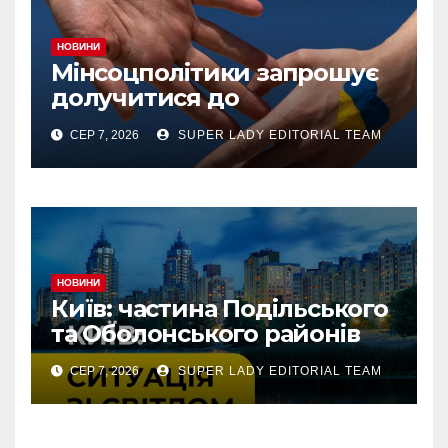
НОВИНИ
Мінсоцполітики запрошує
долучитися до
консультацій
СЕР 7, 2026
SUPER LADY EDITORIAL TEAM
НОВИНИ
Київ: частина Подільського
та Оболонського районів
тимчасово без світла через
СЕР 7, 2026
SUPER LADY EDITORIAL TEAM
аварію