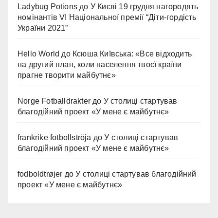
Ladybug Potions
до
У Києві 19 грудня нагородять
номінантів VI Національної премії “Діти-гордість
України 2021”
Hello World
до
Ксюша Київська: «Все відходить
на другий план, коли населення твоєї країни
прагне творити майбутнє»
Norge Fotballdrakter
до
У столиці стартував
благодійний проект «У мене є майбутнє»
frankrike fotbollströja
до
У столиці стартував
благодійний проект «У мене є майбутнє»
fodboldtrøjer
до
У столиці стартував благодійний
проект «У мене є майбутнє»