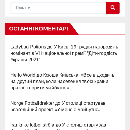
ОСТАННІ КОМЕНТАРІ
Ladybug Potions
до
У Києві 19 грудня нагородять
номінантів VI Національної премії “Діти-гордість
України 2021”
Hello World
до
Ксюша Київська: «Все відходить
на другий план, коли населення твоєї країни
прагне творити майбутнє»
Norge Fotballdrakter
до
У столиці стартував
благодійний проект «У мене є майбутнє»
frankrike fotbollströja
до
У столиці стартував