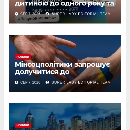
дитиною до одного року та
«єЯсла» можна отримувати
СЕР 7, 2026
SUPER LADY EDITORIAL TEAM
на спеціальний рахунок
«Турбота про дитину» у
межах «Дія.Картки
НОВИНИ
Мінсоцполітики запрошує
долучитися до
консультацій
СЕР 7, 2026
SUPER LADY EDITORIAL TEAM
НОВИНИ