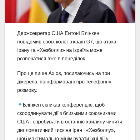
Держсекретар США Ентоні Блінкен
повідомив своїх колег з країн G7, що атака
Ірану та «Хезболли» на Ізраїль може
розпочатися вже в понеділок
Про це пише Axios, посилаючись на три
джерела, поінформовані про телефонну
розмову.
Блінкен скликав конференцію, щоб
скоординувати дії з близькими союзниками
США і спробувати в останню хвилину чинити
дипломатичний тиск на Іран і «Хезболлу»,
щоб максимально мінімізувати їхні дії у