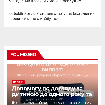
благодійний проект «У мене є майбутнє»
fodboldtrøjer
до
У столиці стартував благодійний
проект «У мене є майбутнє»
YOU MISSED
НОВИНИ
Допомогу по догляду за
дитиною до одного року та
«єЯсла» можна отримувати
СЕР 7, 2026
SUPER LADY EDITORIAL TEAM