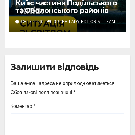
Київ: частина Подільського
та Оболонського районів
тимчасово без світла через
СЕР 7, 2026
SUPER LADY EDITORIAL TEAM
аварію
Залишити відповідь
Ваша e-mail адреса не оприлюднюватиметься.
Обов’язкові поля позначені
*
Коментар
*