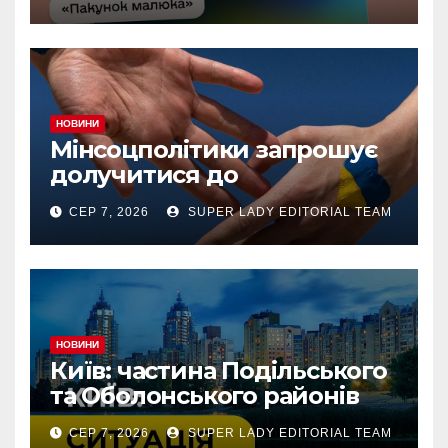
на спеціальний рахунок
«Турбота про дитину» у
межах «Дія.Картки
НОВИНИ
Мінсоцполітики запрошує
долучитися до
консультацій
СЕР 7, 2026
SUPER LADY EDITORIAL TEAM
НОВИНИ
Київ: частина Подільського
та Оболонського районів
тимчасово без світла через
СЕР 7, 2026
SUPER LADY EDITORIAL TEAM
аварію