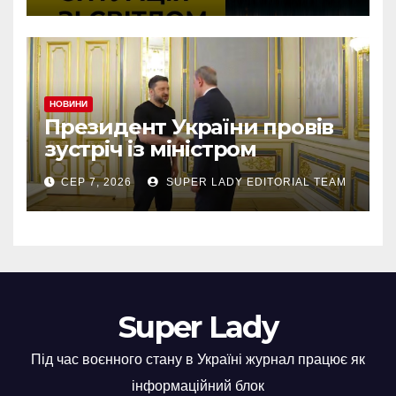
НОВИНИ
Президент України провів
зустріч із міністром
закордонних справ
СЕР 7, 2026
SUPER LADY EDITORIAL TEAM
Азербайджану Джейхуном
Байрамовим
Super Lady
Під час воєнного стану в Україні журнал працює як
інформаційний блок