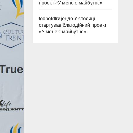
проект «У мене є майбутнє»
fodboldtrøjer
до
У столиці
стартував благодійний проект
«У мене є майбутнє»