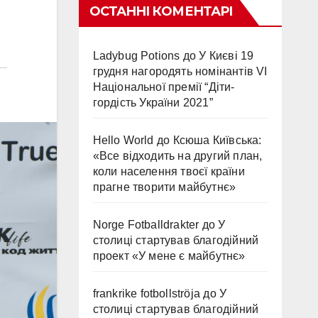
ОСТАННІ КОМЕНТАРІ
Ladybug Potions
до
У Києві 19
грудня нагородять номінантів VI
Національної премії “Діти-
гордість України 2021”
Hello World
до
Ксюша Київська:
«Все відходить на другий план,
коли населення твоєї країни
прагне творити майбутнє»
Norge Fotballdrakter
до
У
столиці стартував благодійний
проект «У мене є майбутнє»
frankrike fotbollströja
до
У
столиці стартував благодійний