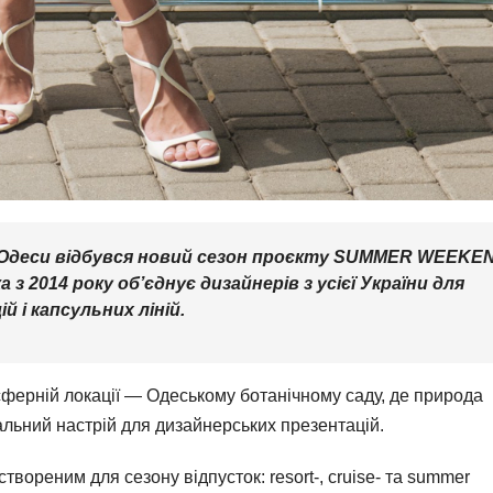
ці Одеси відбувся новий сезон проєкту SUMMER WEEKE
а з 2014 року об’єднує дизайнерів з усієї України для
ій і капсульних ліній.
сферній локації — Одеському ботанічному саду, де природа
льний настрій для дизайнерських презентацій.
твореним для сезону відпусток: resort-, cruise- та summer