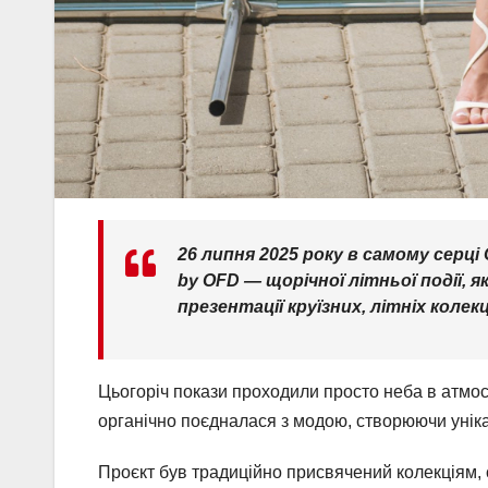
26 липня 2025 року в самому сер
by OFD — щорічної літньої події, як
презентації круїзних, літніх колекц
Цьогоріч покази проходили просто неба в атмо
органічно поєдналася з модою, створюючи уніка
Проєкт був традиційно присвячений колекціям, с