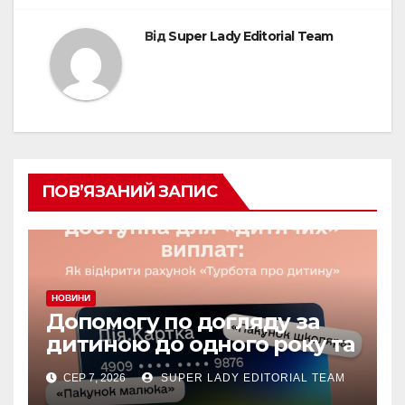
Від
Super Lady Editorial Team
ПОВ’ЯЗАНИЙ ЗАПИС
НОВИНИ
Допомогу по догляду за
дитиною до одного року та
«єЯсла» можна отримувати
СЕР 7, 2026
SUPER LADY EDITORIAL TEAM
на спеціальний рахунок