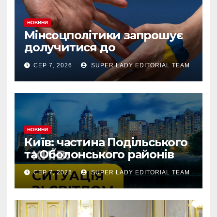
НОВИНИ
Мінсоцполітики запрошує
долучитися до
консультацій
СЕР 7, 2026
SUPER LADY EDITORIAL TEAM
НОВИНИ
Київ: частина Подільського
та Оболонського районів
тимчасово без світла через
СЕР 7, 2026
SUPER LADY EDITORIAL TEAM
аварію