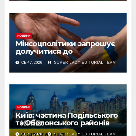
«Турбота про дитину» у
межах «Дія.Картки
НОВИНИ
Мінсоцполітики запрошує
долучитися до
консультацій
СЕР 7, 2026
SUPER LADY EDITORIAL TEAM
НОВИНИ
Київ: частина Подільського
та Оболонського районів
тимчасово без світла через
СЕР 7, 2026
SUPER LADY EDITORIAL TEAM