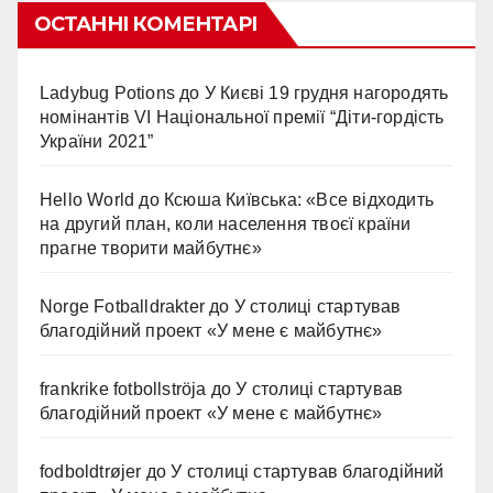
ОСТАННІ КОМЕНТАРІ
Ladybug Potions
до
У Києві 19 грудня нагородять
номінантів VI Національної премії “Діти-гордість
України 2021”
Hello World
до
Ксюша Київська: «Все відходить
на другий план, коли населення твоєї країни
прагне творити майбутнє»
Norge Fotballdrakter
до
У столиці стартував
благодійний проект «У мене є майбутнє»
frankrike fotbollströja
до
У столиці стартував
благодійний проект «У мене є майбутнє»
fodboldtrøjer
до
У столиці стартував благодійний