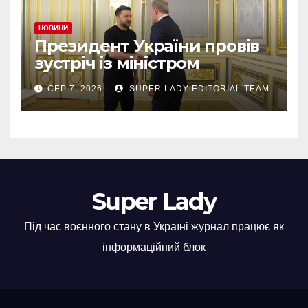
НОВИНИ
Президент України провів
зустріч із міністром
закордонних справ
СЕР 7, 2026
SUPER LADY EDITORIAL TEAM
Азербайджану Джейхуном
Байрамовим
Super Lady
Під час воєнного стану в Україні журнал працює як
інформаційний блок