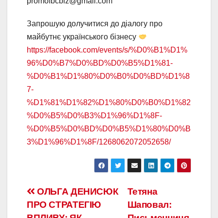
promofbcbiz@gmail.com
Запрошую долучитися до діалогу про
майбутнє українського бізнесу
https://facebook.com/events/s/%D0%B1%D1%
96%D0%B7%D0%BD%D0%B5%D1%81-
%D0%B1%D1%80%D0%B0%D0%BD%D1%8
7-
%D1%81%D1%82%D1%80%D0%B0%D1%82
%D0%B5%D0%B3%D1%96%D1%8F-
%D0%B5%D0%BD%D0%B5%D1%80%D0%B
3%D1%96%D1%8F/1268062072052658/
ОЛЬГА ДЕНИСЮК
Тетяна
ПРО СТРАТЕГІЮ
Шаповал:
ВПЛИВУ: ЯК
Письменниця,