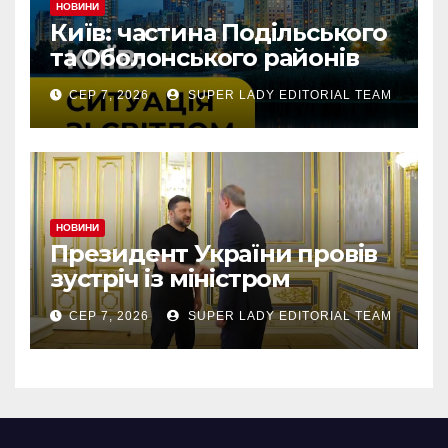
НОВИНИ
Київ: частина Подільського
та Оболонського районів
тимчасово без світла через
СЕР 7, 2026
SUPER LADY EDITORIAL TEAM
аварію
НОВИНИ
Президент України провів
зустріч із міністром
закордонних справ
СЕР 7, 2026
SUPER LADY EDITORIAL TEAM
Азербайджану Джейхуном
Байрамовим