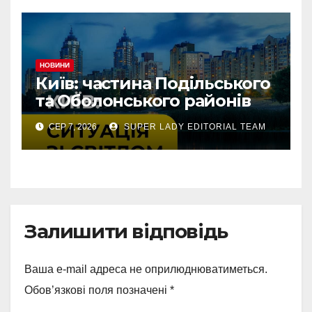
НОВИНИ
Київ: частина Подільського
та Оболонського районів
тимчасово без світла через
СЕР 7, 2026
SUPER LADY EDITORIAL TEAM
аварію
Залишити відповідь
Ваша e-mail адреса не оприлюднюватиметься.
Обов’язкові поля позначені
*