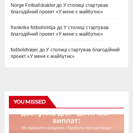
Norge Fotballdrakter
до
У столиці стартував
благодійний проект «У мене є майбутнє»
frankrike fotbollströja
до
У столиці стартував
благодійний проект «У мене є майбутнє»
fodboldtrøjer
до
У столиці стартував благодійний
проект «У мене є майбутнє»
YOU MISSED