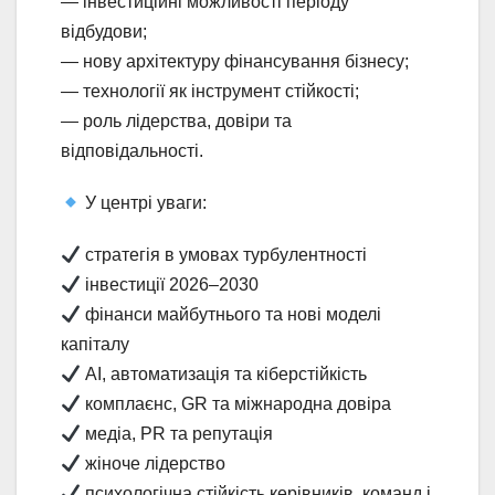
— інвестиційні можливості періоду
відбудови;
— нову архітектуру фінансування бізнесу;
— технології як інструмент стійкості;
— роль лідерства, довіри та
відповідальності.
У центрі уваги:
стратегія в умовах турбулентності
інвестиції 2026–2030
фінанси майбутнього та нові моделі
капіталу
AI, автоматизація та кіберстійкість
комплаєнс, GR та міжнародна довіра
медіа, PR та репутація
жіноче лідерство
психологічна стійкість керівників, команд і