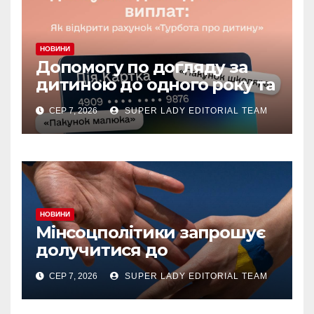
НОВИНИ
Допомогу по догляду за
дитиною до одного року та
«єЯсла» можна отримувати
СЕР 7, 2026
SUPER LADY EDITORIAL TEAM
на спеціальний рахунок
«Турбота про дитину» у
межах «Дія.Картки
НОВИНИ
Мінсоцполітики запрошує
долучитися до
консультацій
СЕР 7, 2026
SUPER LADY EDITORIAL TEAM