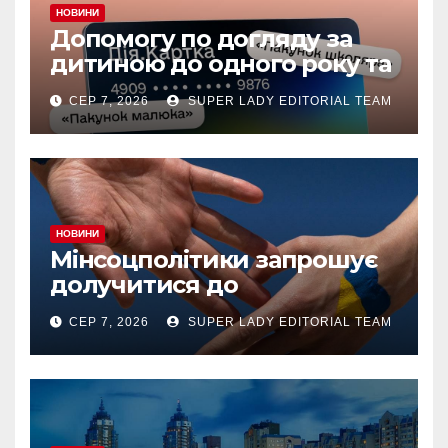
НОВИНИ
Допомогу по догляду за
дитиною до одного року та
«єЯсла» можна отримувати
СЕР 7, 2026
SUPER LADY EDITORIAL TEAM
на спеціальний рахунок
«Турбота про дитину» у
межах «Дія.Картки
НОВИНИ
Мінсоцполітики запрошує
долучитися до
консультацій
СЕР 7, 2026
SUPER LADY EDITORIAL TEAM