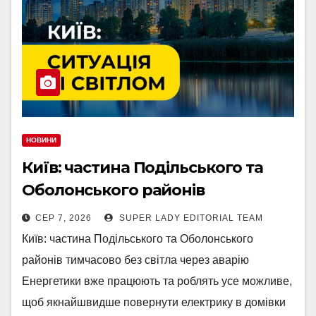
НОВИНИ
Київ: частина Подільського та
Оболонського районів
тимчасово без світла через
СЕР 7, 2026
SUPER LADY EDITORIAL TEAM
аварію
Київ: частина Подільського та Оболонського
районів тимчасово без світла через аварію
Енергетики вже працюють та роблять усе можливе,
щоб якнайшвидше повернути електрику в домівки