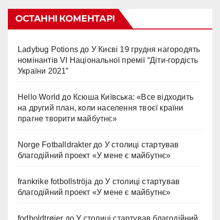
ОСТАННІ КОМЕНТАРІ
Ladybug Potions
до
У Києві 19 грудня нагородять
номінантів VI Національної премії “Діти-гордість
України 2021”
Hello World
до
Ксюша Київська: «Все відходить
на другий план, коли населення твоєї країни
прагне творити майбутнє»
Norge Fotballdrakter
до
У столиці стартував
благодійний проект «У мене є майбутнє»
frankrike fotbollströja
до
У столиці стартував
благодійний проект «У мене є майбутнє»
fodboldtrøjer
до
У столиці стартував благодійний