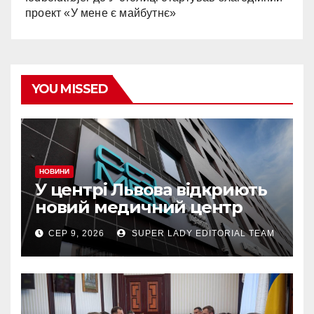
проект «У мене є майбутнє»
YOU MISSED
НОВИНИ
У центрі Львова відкриють
новий медичний центр
Comed з діагностикою
СЕР 9, 2026
SUPER LADY EDITORIAL TEAM
Siemens та можливістю
пройти чек-ап