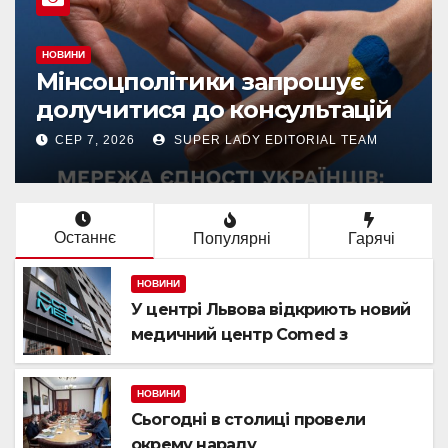
НОВИНИ
У центрі Львова відкриють
новий медичний центр
Comed з діагностикою
Siemens та можливістю
СЕР 9, 2026
SUPER LADY EDITORIAL TEAM
пройти чек-ап
Останнє
Популярні
Гарячі
НОВИНИ
У центрі Львова відкриють новий
медичний центр Comed з
діагностикою Siemens та
можливістю пройти чек-ап
НОВИНИ
Сьогодні в столиці провели
окрему нараду