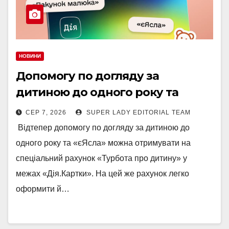
НОВИНИ
Допомогу по догляду за
дитиною до одного року та
«єЯсла» можна отримувати на
СЕР 7, 2026
SUPER LADY EDITORIAL TEAM
спеціальний рахунок «Турбота
​ ​Відтепер допомогу по догляду за дитиною до
про дитину» у межах «Дія.Картки
одного року та «єЯсла» можна отримувати на
спеціальний рахунок «Турбота про дитину» у
межах «Дія.Картки». На цей же рахунок легко
оформити й…