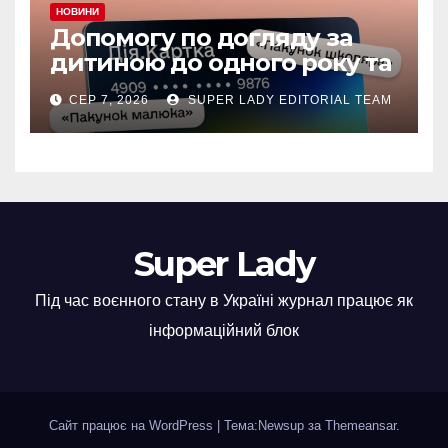
НОВИНИ
Допомогу по догляду за
дитиною до одного року та
«єЯсла» можна отримувати
СЕР 7, 2026
SUPER LADY EDITORIAL TEAM
на спеціальний рахунок
«Турбота про дитину» у
межах «Дія.Картки
Super Lady
Під час воєнного стану в Україні журнал працює як
інформаційний блок
Сайт працює на WordPress
|
Тема:Newsup за
Themeansar
.