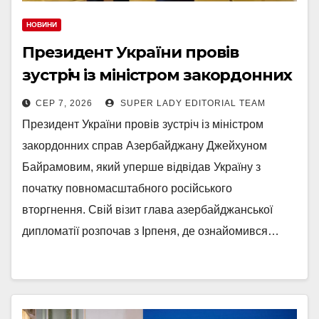
НОВИНИ
Президент України провів
зустріч із міністром закордонних
справ Азербайджану
СЕР 7, 2026
SUPER LADY EDITORIAL TEAM
Джейхуном Байрамовим
Президент України провів зустріч із міністром
закордонних справ Азербайджану Джейхуном
Байрамовим, який уперше відвідав Україну з
початку повномасштабного російського
вторгнення. Свій візит глава азербайджанської
дипломатії розпочав з Ірпеня, де ознайомився…