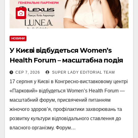
НОВИНИ
У Києві відбудеться Women’s
Health Forum – масштабна подія
про жіноче здоров’я,
СЕР 7, 2026
SUPER LADY EDITORIAL TEAM
профілактику та сучасну
17 серпня у Києві в Конгресно-виставковому центрі
медицину
«Парковий» відбудеться Women’s Health Forum —
масштабний форум, присвячений питанням
жіночого здоров’я, профілактики захворювань та
розвитку культури відповідального ставлення до
власного організму. Форум…