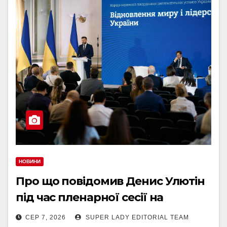
НОВИНИ
Про що повідомив Денис Улютін
під час пленарної сесії на
щорічній нараді послів України
СЕР 7, 2026
SUPER LADY EDITORIAL TEAM