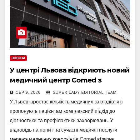
НОВИНИ
У центрі Львова відкриють новий
медичний центр Comed з
діагностикою Siemens та
СЕР 9, 2026
SUPER LADY EDITORIAL TEAM
можливістю пройти чек-ап
У Львові зростає кількість медичних закладів, які
пропонують пацієнтам комплексний підхід до
діагностики та профілактики захворювань. У
відповідь на попит на сучасні медичні послуги
мережа медичних коворкінгів Comed відкриє