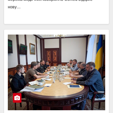
нову…