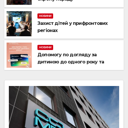
НОВИНИ
Захист дітей у прифронтових
регіонах
НОВИНИ
Допомогу по догляду за
дитиною до одного року та
«єЯсла» можна отримувати на
спеціальний рахунок «Турбота
про дитину» у межах «Дія.Картки